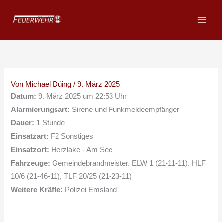
Zum
Inhalt
springen
Von
Michael Düing
/
9. März 2025
Datum:
9. März 2025 um 22:53 Uhr
Alarmierungsart:
Sirene und Funkmeldeempfänger
Dauer:
1 Stunde
Einsatzart:
F2 Sonstiges
Einsatzort:
Herzlake - Am See
Fahrzeuge:
Gemeindebrandmeister, ELW 1 (21-11-11), HLF
10/6 (21-46-11), TLF 20/25 (21-23-11)
Weitere Kräfte:
Polizei Emsland