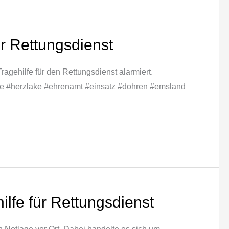
ür Rettungsdienst
agehilfe für den Rettungsdienst alarmiert.
ake #herzlake #ehrenamt #einsatz #dohren #emsland
ilfe für Rettungsdienst