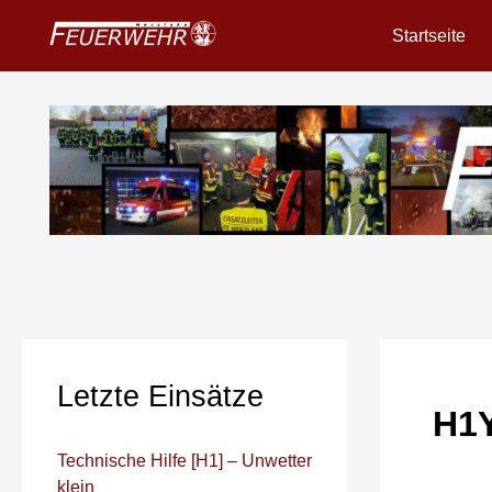
Zum
Startseite
Inhalt
springen
Letzte Einsätze
H1Y
Technische Hilfe [H1] – Unwetter
klein