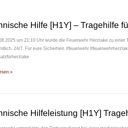
nische Hilfe [H1Y] – Tragehilfe f
sche
8.2025 um 21:10 Uhr wurde die Feuerwehr Herzlake zu einer Tr
tlich. 24/7. Für eure Sicherheit. #feuerwehr #feuerwehrherzl
lfe
atzfürherzlake
esen »
sdienst
nische Hilfeleistung [H1Y] Trageh
sche
stung