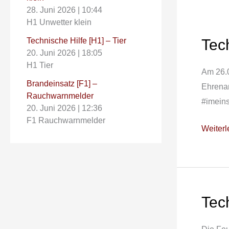
28. Juni 2026
|
10:44
H1 Unwetter klein
Tech
Technische Hilfe [H1] – Tier
Techni
20. Juni 2026
|
18:05
Hilfe
H1 Tier
[H1Y]
Am 26.0
Brandeinsatz [F1] –
–
Ehrenam
Rauchwarnmelder
Tragehi
#imeins
20. Juni 2026
|
12:36
für
F1 Rauchwarnmelder
Weiterl
Rettung
Tech
Techni
Hilfelei
[H1Y]