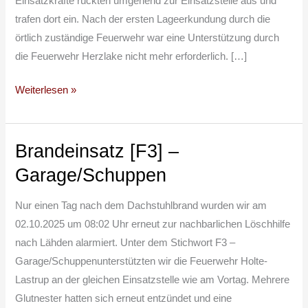
Einsatzkräfte rückten umgehend zur Einsatzstelle aus und
trafen dort ein. Nach der ersten Lageerkundung durch die
örtlich zuständige Feuerwehr war eine Unterstützung durch
die Feuerwehr Herzlake nicht mehr erforderlich. […]
Weiterlesen »
Brandeinsatz [F3] –
Brandeinsatz
[F3]
Garage/Schuppen
–
Garage/Schuppen
Nur einen Tag nach dem Dachstuhlbrand wurden wir am
02.10.2025 um 08:02 Uhr erneut zur nachbarlichen Löschhilfe
nach Lähden alarmiert. Unter dem Stichwort F3 –
Garage/Schuppenunterstützten wir die Feuerwehr Holte-
Lastrup an der gleichen Einsatzstelle wie am Vortag. Mehrere
Glutnester hatten sich erneut entzündet und eine