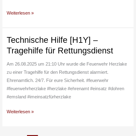
Weiterlesen »
Technische Hilfe [H1Y] –
Technische
Hilfe
Tragehilfe für Rettungsdienst
[H1Y]
–
Am 26.08.2025 um 21:10 Uhr wurde die Feuerwehr Herzlake
Tragehilfe
zu einer Tragehilfe für den Rettungsdienst alarmiert.
für
Ehrenamtlich. 24/7. Für eure Sicherheit. #feuerwehr
Rettungsdienst
#feuerwehrherzlake #herzlake #ehrenamt #einsatz #dohren
#emsland #imeinsatzfürherzlake
Weiterlesen »