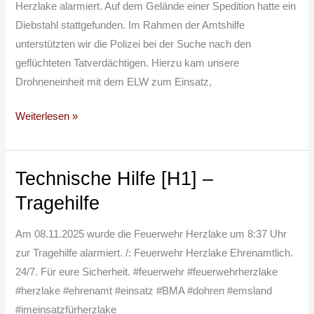
Herzlake alarmiert. Auf dem Gelände einer Spedition hatte ein
Gerät
Diebstahl stattgefunden. Im Rahmen der Amtshilfe
unterstützten wir die Polizei bei der Suche nach den
geflüchteten Tatverdächtigen. Hierzu kam unsere
Drohneneinheit mit dem ELW zum Einsatz,
Weiterlesen »
Technische Hilfe [H1] –
Technische
Hilfe
Tragehilfe
[H1] –
Tragehilfe
Am 08.11.2025 wurde die Feuerwehr Herzlake um 8:37 Uhr
zur Tragehilfe alarmiert. /: Feuerwehr Herzlake Ehrenamtlich.
24/7. Für eure Sicherheit. #feuerwehr #feuerwehrherzlake
#herzlake #ehrenamt #einsatz #BMA #dohren #emsland
#imeinsatzfürherzlake