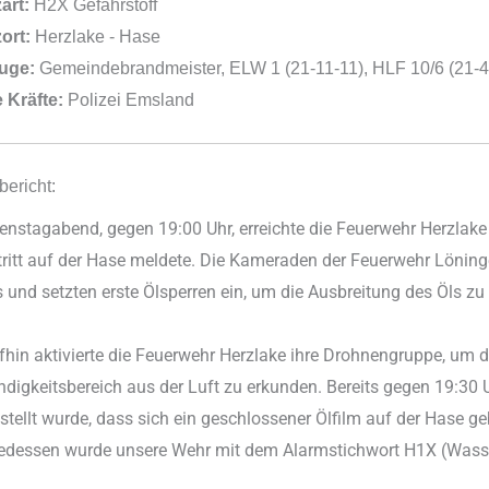
art:
H2X Gefahrstoff
ort:
Herzlake - Hase
uge:
Gemeindebrandmeister, ELW 1 (21-11-11), HLF 10/6 (21-46
 Kräfte:
Polizei Emsland
bericht:
nstagabend, gegen 19:00 Uhr, erreichte die Feuerwehr Herzlake e
tritt auf der Hase meldete. Die Kameraden der Feuerwehr Lönin
s und setzten erste Ölsperren ein, um die Ausbreitung des Öls zu
hin aktivierte die Feuerwehr Herzlake ihre Drohnengruppe, um 
digkeitsbereich aus der Luft zu erkunden. Bereits gegen 19:30
stellt wurde, dass sich ein geschlossener Ölfilm auf der Hase geb
gedessen wurde unsere Wehr mit dem Alarmstichwort H1X (Wasse