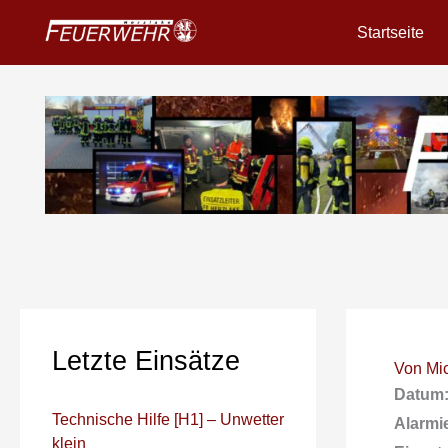
Zum
Startseite
Inhalt
springen
Letzte Einsätze
Von
Mi
Datum
Technische Hilfe [H1] – Unwetter
Alarmi
klein