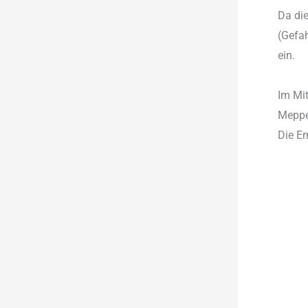
Da die
(Gefah
ein.
Im Mi
Meppen
Die Er