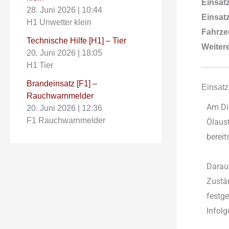
Einsatz
28. Juni 2026
|
10:44
Einsatz
H1 Unwetter klein
Fahrze
Technische Hilfe [H1] – Tier
Weitere
20. Juni 2026
|
18:05
H1 Tier
Brandeinsatz [F1] –
Einsatz
Rauchwarnmelder
Am Die
20. Juni 2026
|
12:36
F1 Rauchwarnmelder
Ölaus
bereit
Darauf
Zustän
festge
Infol