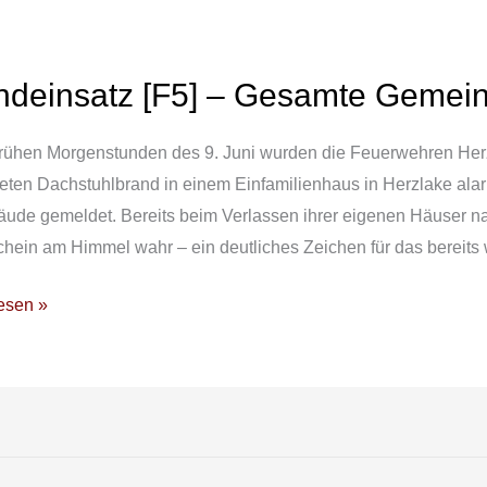
ndeinsatz [F5] – Gesamte Gemei
nsatz
frühen Morgenstunden des 9. Juni wurden die Feuerwehren Her
e
ten Dachstuhlbrand in einem Einfamilienhaus in Herzlake alar
defeuerwehr
ude gemeldet. Bereits beim Verlassen ihrer eigenen Häuser na
hein am Himmel wahr – ein deutliches Zeichen für das bereits 
esen »