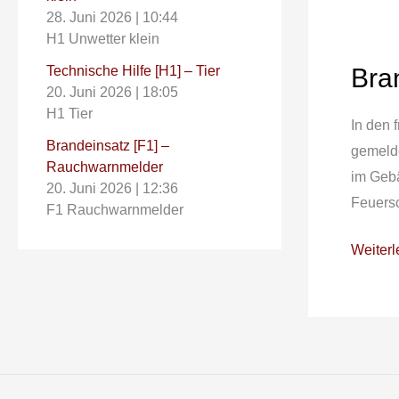
28. Juni 2026
|
10:44
H1 Unwetter klein
Bra
Technische Hilfe [H1] – Tier
Brandei
20. Juni 2026
|
18:05
[F5]
H1 Tier
–
In den 
Brandeinsatz [F1] –
Gesamt
gemelde
Rauchwarnmelder
Gemein
im Gebä
20. Juni 2026
|
12:36
Feuersc
F1 Rauchwarnmelder
Weiterl