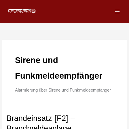
Zum
Inhalt
springen
Sirene und
Funkmeldeempfänger
Alarmierung über Sirene und Funkmeldeempfänger
Brandeinsatz [F2] –
Brandeinsatz
[F2]
Brandmeldeanlage