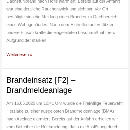
Dachstuhlbrand nach Holte alarmiert. Bereits auf der Anfahrt
war eine deutliche Rauchentwicklung sichtbar. Vor Ort
bestätigte sich die Meldung eines Brandes im Dachbereich
eines Wohngebäudes. Nach dem Eintreffen unterstützten
unsere Einsatzkräfte die eingeleiteten Löschmaßnahmen.
Aufgrund der starken
Weiterlesen »
Brandeinsatz [F2] –
Brandeinsatz
[F2]
Brandmeldeanlage
–
Brandmeldeanlage
Am 16.05.2026 um 10:41 Uhr wurde die Freiwillige Feuerwehr
Herzlake zu einer ausgelösten Brandmeldeanlage (BMA)
nach Aselage alarmiert. Bereits auf der Anfahrt erhielten wir
vom Betreiber die Rückmeldung, dass die Auslösung durch