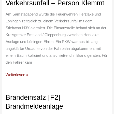
Verkehrsunfall – Person Klemmt
[H3Y]
Verkehrsunfall
Am Samstagabend wurde die Feuerwehren Herzlake und
–
Löningen zeitgleich zu einem Verkehrsunfall mit dem
Person
Stichwort H3Y alarmiert. Die Einsatzstelle befand sich an der
Klemmt
Kreisgrenze Emsland / Cloppenburg zwischen Herzlake-
Aselage und Löningen-Ehren. Ein PKW war aus bislang
ungeklärter Ursache von der Fahrbahn abgekommen, mit
einem Baum kollidiert und anschließend in Brand geraten. Für
den Fahrer kam
Weiterlesen »
Brandeinsatz [F2] –
Brandeinsatz
[F2]
Brandmeldeanlage
–