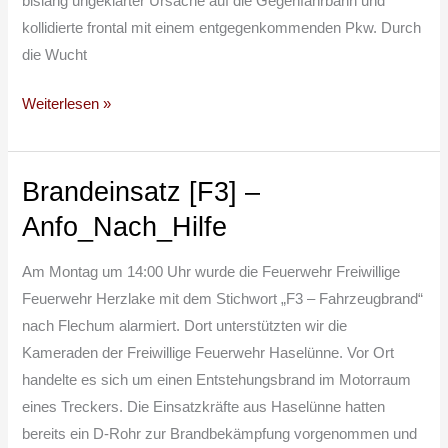
bislang ungeklärter Ursache auf die Gegenfahrbahn und
kollidierte frontal mit einem entgegenkommenden Pkw. Durch
die Wucht
Weiterlesen »
Brandeinsatz [F3] –
Brandeinsatz
[F3]
Anfo_Nach_Hilfe
–
Anfo_Nach_Hilfe
Am Montag um 14:00 Uhr wurde die Feuerwehr Freiwillige
Feuerwehr Herzlake mit dem Stichwort „F3 – Fahrzeugbrand“
nach Flechum alarmiert. Dort unterstützten wir die
Kameraden der Freiwillige Feuerwehr Haselünne. Vor Ort
handelte es sich um einen Entstehungsbrand im Motorraum
eines Treckers. Die Einsatzkräfte aus Haselünne hatten
bereits ein D-Rohr zur Brandbekämpfung vorgenommen und