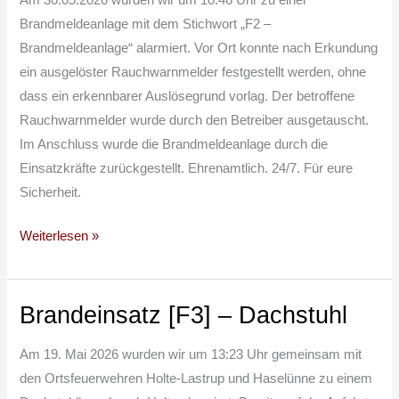
Am 30.05.2026 wurden wir um 10:46 Uhr zu einer
Brandmeldeanlage mit dem Stichwort „F2 –
Brandmeldeanlage“ alarmiert. Vor Ort konnte nach Erkundung
ein ausgelöster Rauchwarnmelder festgestellt werden, ohne
dass ein erkennbarer Auslösegrund vorlag. Der betroffene
Rauchwarnmelder wurde durch den Betreiber ausgetauscht.
Im Anschluss wurde die Brandmeldeanlage durch die
Einsatzkräfte zurückgestellt. Ehrenamtlich. 24/7. Für eure
Sicherheit.
Weiterlesen »
Brandeinsatz [F3] – Dachstuhl
Brandeinsatz
[F3]
Am 19. Mai 2026 wurden wir um 13:23 Uhr gemeinsam mit
–
den Ortsfeuerwehren Holte-Lastrup und Haselünne zu einem
Dachstuhl