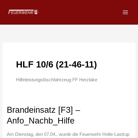
Zum
Inhalt
springen
HLF 10/6 (21-46-11)
Hilfeleistungslöschfahrzeug FF Herzlake
Brandeinsatz [F3] –
Brandeinsatz
[F3]
Anfo_Nachb_Hilfe
–
Anfo_Nachb_Hilfe
Am Dienstag, den 07.04., wurde die Feuerwehr Holte-Lastrup