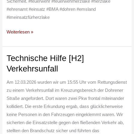
Sicherheit. #feuerwehr #feuerwehrherzlake #herzlake
#ehrenamt #einsatz #BMA #dohren #emsland
#imeinsatzfürherzlake
Weiterlesen »
Technische Hilfe [H2]
Technische
Hilfe
Verkehrsunfall
[H2]
Verkehrsunfall
Am 12.03.2026 wurden wir um 15:55 Uhr vom Rettungsdienst
zu einem Verkehrsunfall im Kreuzungsbereich der Dohrener
Straße angefordert. Dort waren zwei Pkw frontal miteinander
kollidiert. Die erste Erkundung ergab, dass glücklicherweise
keine Personen in den Fahrzeugen eingeklemmt waren. Wir
sicherten die Einsatzstelle gegen den fließenden Verkehr ab,
stellten den Brandschutz sicher und führten das