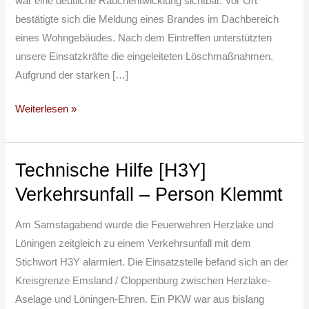
war eine deutliche Rauchentwicklung sichtbar. Vor Ort
bestätigte sich die Meldung eines Brandes im Dachbereich
eines Wohngebäudes. Nach dem Eintreffen unterstützten
unsere Einsatzkräfte die eingeleiteten Löschmaßnahmen.
Aufgrund der starken […]
Weiterlesen »
Technische Hilfe [H3Y]
Technische
Hilfe
Verkehrsunfall – Person Klemmt
[H3Y]
Verkehrsunfall
Am Samstagabend wurde die Feuerwehren Herzlake und
–
Löningen zeitgleich zu einem Verkehrsunfall mit dem
Person
Stichwort H3Y alarmiert. Die Einsatzstelle befand sich an der
Klemmt
Kreisgrenze Emsland / Cloppenburg zwischen Herzlake-
Aselage und Löningen-Ehren. Ein PKW war aus bislang