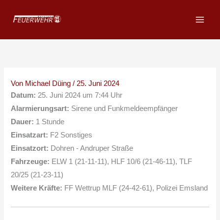
Zum
Inhalt
springen
Von
Michael Düing
/
25. Juni 2024
Datum:
25. Juni 2024 um 7:44 Uhr
Alarmierungsart:
Sirene und Funkmeldeempfänger
Dauer:
1 Stunde
Einsatzart:
F2 Sonstiges
Einsatzort:
Dohren - Andruper Straße
Fahrzeuge:
ELW 1 (21-11-11), HLF 10/6 (21-46-11), TLF
20/25 (21-23-11)
Weitere Kräfte:
FF Wettrup MLF (24-42-61), Polizei Emsland