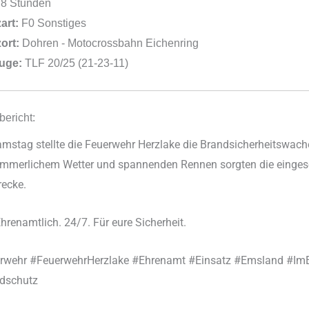
8 Stunden
art:
F0 Sonstiges
ort:
Dohren - Motocrossbahn Eichenring
uge:
TLF 20/25 (21-23-11)
bericht:
mstag stellte die Feuerwehr Herzlake die Brandsicherheitswac
mmerlichem Wetter und spannenden Rennen sorgten die eingesetz
recke.
Ehrenamtlich. 24/7. Für eure Sicherheit.
rwehr #FeuerwehrHerzlake #Ehrenamt #Einsatz #Emsland #Im
dschutz