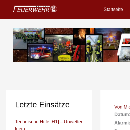
Zum
Startseite
Inhalt
springen
Letzte Einsätze
Von
Mi
Datum
Technische Hilfe [H1] – Unwetter
Alarmi
klein