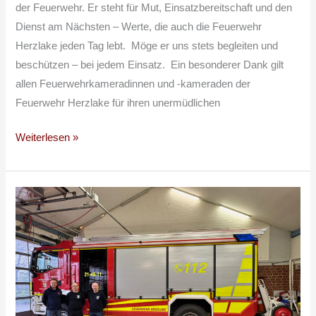
der Feuerwehr. Er steht für Mut, Einsatzbereitschaft und den
Dienst am Nächsten – Werte, die auch die Feuerwehr
Herzlake jeden Tag lebt. Möge er uns stets begleiten und
beschützen – bei jedem Einsatz. Ein besonderer Dank gilt
allen Feuerwehrkameradinnen und -kameraden der
Feuerwehr Herzlake für ihren unermüdlichen
Weiterlesen »
Neues
HLF
20
offiziell
in
Dienst
gestellt