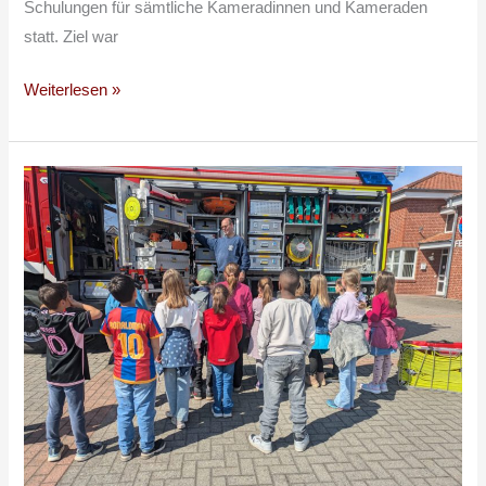
Schulungen für sämtliche Kameradinnen und Kameraden
statt. Ziel war
Weiterlesen »
Grundschüler
zu
Besuch
bei
der
Feuerwehr