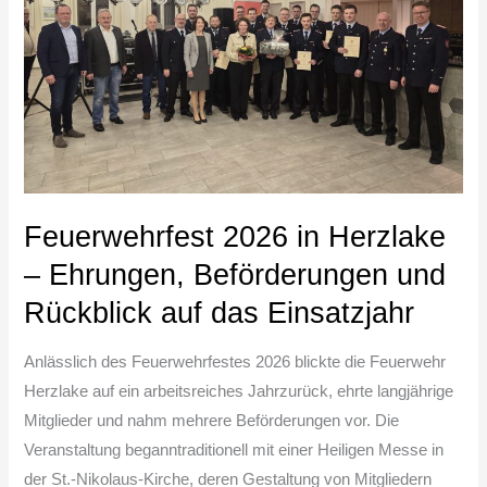
Ehrungen,
Beförderungen
und
Rückblick
auf
das
Einsatzjahr
Feuerwehrfest 2026 in Herzlake
– Ehrungen, Beförderungen und
Rückblick auf das Einsatzjahr
Anlässlich des Feuerwehrfestes 2026 blickte die Feuerwehr
Herzlake auf ein arbeitsreiches Jahrzurück, ehrte langjährige
Mitglieder und nahm mehrere Beförderungen vor. Die
Veranstaltung beganntraditionell mit einer Heiligen Messe in
der St.-Nikolaus-Kirche, deren Gestaltung von Mitgliedern