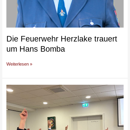
Die Feuerwehr Herzlake trauert
um Hans Bomba
Weiterlesen »
Generalversammlung
der
Feuerwehr
Herzlake:
Rückblick,
Ehrungen