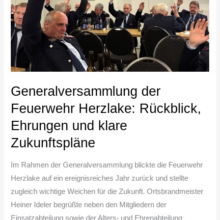
und
klare
Zukunftspläne
Generalversammlung der
Feuerwehr Herzlake: Rückblick,
Ehrungen und klare
Zukunftspläne
Im Rahmen der Generalversammlung blickte die Feuerwehr
Herzlake auf ein ereignisreiches Jahr zurück und stellte
zugleich wichtige Weichen für die Zukunft. Ortsbrandmeister
Heiner Ideler begrüßte neben den Mitgliedern der
Einsatzabteilung sowie der Alters- und Ehrenabteilung