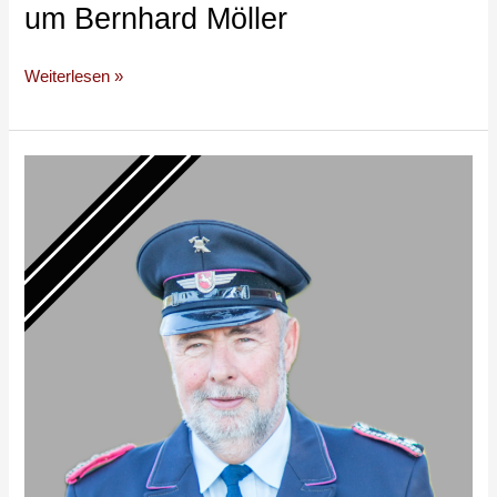
um Bernhard Möller
Weiterlesen »
Die
Feuerwehr
Herzlake
trauert
um
Hans
Bomba